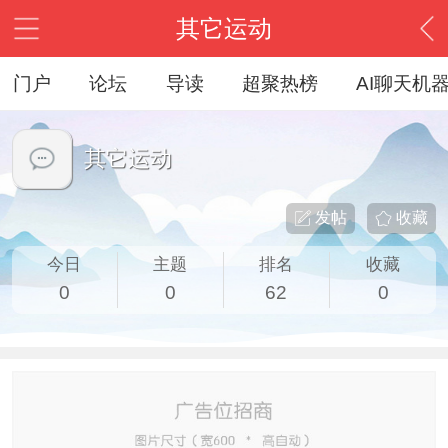
其它运动
门户
论坛
导读
超聚热榜
AI聊天机
其它运动
发帖
收藏
今日
主题
排名
收藏
0
0
62
0