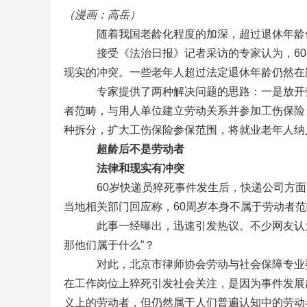
（漫画：高岳）
啦
随着我国老龄化程度的加深，超过退休年龄仍
接受《法治日报》记者采访的专家认为，60岁
现实的冲突。一些老年人超过法定退休年龄仍然在
专家提供了两种解决问题的思路：一是放开劳
者范畴，与用人单位建立劳动关系并参加工伤保险
种拆分，扩大工伤保险参保范围，将就业老年人纳
超龄后不是劳动者
超
法律和现实有冲突
60岁快递员猝死事件发生后，快递公司方面回
当地相关部门回应称，60周岁本身不属于劳动者
此事一经曝出，迅速引发热议。不少网友认为，
那他们属于什么”？
对此，北京市律师协会劳动与社会保障专业委
在工作岗位上猝死引发社会关注，是因为事件发展
聚
义上的劳动者，但仍然属于人们普遍认知中的劳动