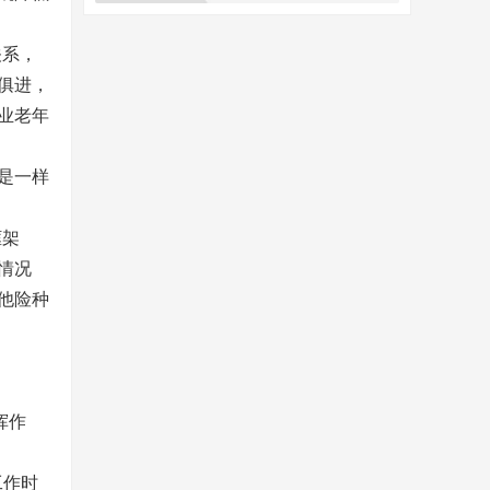
关系，
俱进，
业老年
是一样
框架
情况
他险种
挥作
工作时