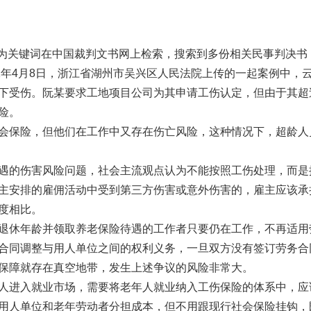
作为关键词在中国裁判文书网上检索，搜索到多份相关民事判决书
2年4月8日，浙江省湖州市吴兴区人民法院上传的一起案例中，
下受伤。阮某要求工地项目公司为其申请工伤认定，但由于其超
险。
保险，但他们在工作中又存在伤亡风险，这种情况下，超龄人
的伤害风险问题，社会主流观点认为不能按照工伤处理，而是
主安排的雇佣活动中受到第三方伤害或意外伤害的，雇主应该承
度相比。
休年龄并领取养老保险待遇的工作者只要仍在工作，不再适用
合同调整与用人单位之间的权利义务，一旦双方没有签订劳务合
保障就存在真空地带，发生上述争议的风险非常大。
进入就业市场，需要将老年人就业纳入工伤保险的体系中，应
用人单位和老年劳动者分担成本，但不用跟现行社会保险挂钩，