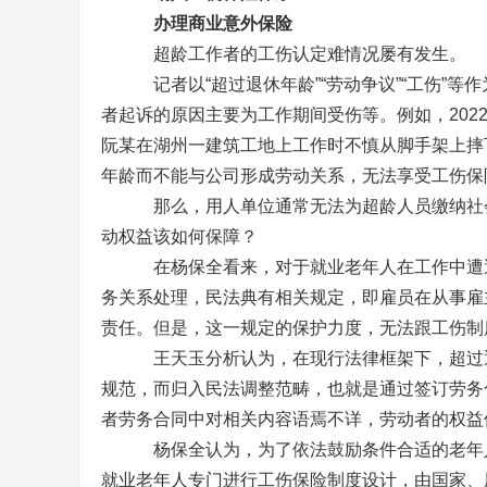
办理商业意外保险
超龄工作者的工伤认定难情况屡有发生。
记者以“超过退休年龄”“劳动争议”“工伤”等
者起诉的原因主要为工作期间受伤等。例如，202
阮某在湖州一建筑工地上工作时不慎从脚手架上摔
年龄而不能与公司形成劳动关系，无法享受工伤保
那么，用人单位通常无法为超龄人员缴纳社会
动权益该如何保障？
在杨保全看来，对于就业老年人在工作中遭遇
务关系处理，民法典有相关规定，即雇员在从事雇
责任。但是，这一规定的保护力度，无法跟工伤制
王天玉分析认为，在现行法律框架下，超过退
规范，而归入民法调整范畴，也就是通过签订劳务
者劳务合同中对相关内容语焉不详，劳动者的权益
杨保全认为，为了依法鼓励条件合适的老年人
就业老年人专门进行工伤保险制度设计，由国家、