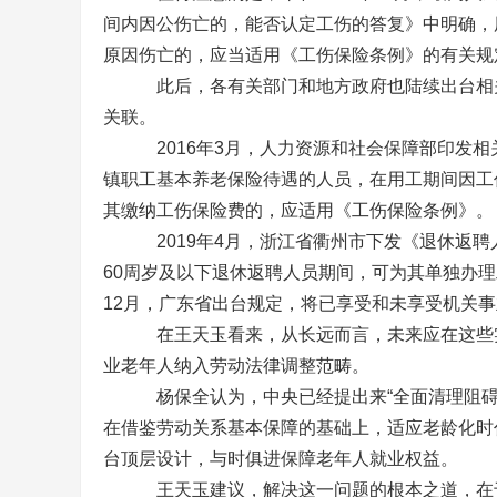
间内因公伤亡的，能否认定工伤的答复》中明确，
原因伤亡的，应当适用《工伤保险条例》的有关规
此后，各有关部门和地方政府也陆续出台相关
关联。
2016年3月，人力资源和社会保障部印发相
镇职工基本养老保险待遇的人员，在用工期间因工
其缴纳工伤保险费的，应适用《工伤保险条例》。
2019年4月，浙江省衢州市下发《退休返聘人
60周岁及以下退休返聘人员期间，可为其单独办理工
12月，广东省出台规定，将已享受和未享受机关
在王天玉看来，从长远而言，未来应在这些实
业老年人纳入劳动法律调整范畴。
杨保全认为，中央已经提出来“全面清理阻碍老
在借鉴劳动关系基本保障的基础上，适应老龄化时
台顶层设计，与时俱进保障老年人就业权益。
王天玉建议，解决这一问题的根本之道，在于