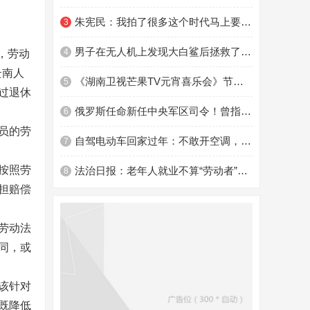
朱宪民：我拍了很多这个时代马上要消失的东西
3
男子在无人机上发现大白鲨后拯救了数百名游泳者
4
，劳动
云南人
《湖南卫视芒果TV元宵喜乐会》节目单来了，民间达人展示奇招绝活
5
过退休
俄罗斯任命新任中央军区司令！曾指挥马里乌波尔战斗，还被传“阵亡”
6
员的劳
自驾电动车回家过年：不敢开空调，充电就像“开盲盒”
7
按照劳
法治日报：老年人就业不算“劳动者”算什么？
8
担赔偿
劳动法
同，或
该针对
既降低