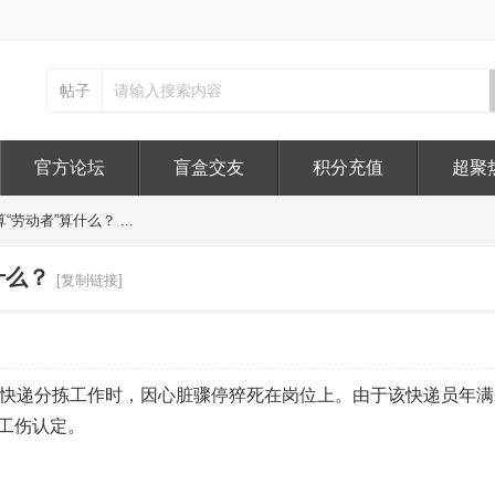
帖子
官方论坛
盲盒交友
积分充值
超聚
劳动者”算什么？ ...
什么？
[复制链接]
行快递分拣工作时，因心脏骤停猝死在岗位上。由于该快递员年满
工伤认定。