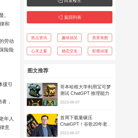
回复楼主
显。
返回列表
律和
热点资讯
趣味搞笑
美景美图
的劳动
保险险
心灵之窗
婚恋交友
影视动漫
图文推荐
体援引
哥本哈根大学利用宝可梦
测试 ChatGPT 推理能力
动者，
2023-06-07
首周下载量碾压
老年人
ChatGPT！谷歌20年老员
律意
工叛逃，创立第二个
2023-06-07
OpenAI？