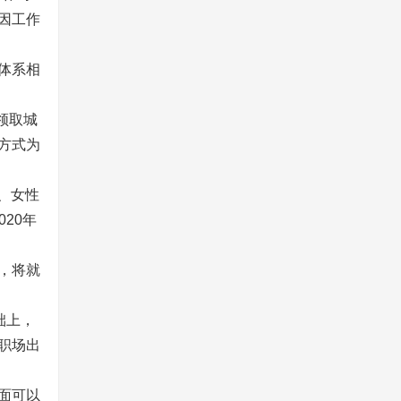
因工作
体系相
领取城
方式为
、女性
20年
，将就
础上，
职场出
面可以