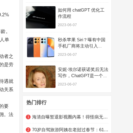
如何用 chatGPT 优化工
2%
作流程
2023-06-07
年龄。
人单
秒杀苹果 Siri？曝有中国
手机厂商将主动引入
ChatGPT
2023-06-07
动者之
的是劳
安妮·埃尔诺获诺奖后无法
写作，ChatGPT是一个科
待遇就
幻迷书呆子 | 文化周报
2023-06-07
动关系
热门排行
的要
佣。法
海清自曝暂退影视圈内幕！得怪病无药可治剧痛难忍，隐婚多年老公身份曝光
1
70岁自驾旅游阿姨在老挝过春节：61岁考驾照，终身未婚，看山水能忘记人生的不如意
2