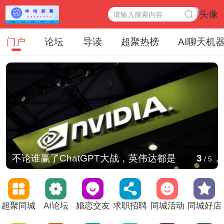
门户
论坛
导读
超聚热榜
AI聊天机
不论谁赢了ChatGPT大战，英伟达都是
3
/
5
超聚同城
AI论坛
婚恋交友
求职招聘
同城活动
同城好店