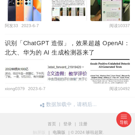
阿发33
2023-6-7
阅读10337
识别「ChatGPT 造假」，效果超越 OpenAI：
北大、华为的 AI 生成检测器来了
xiong0379
2023-6-7
阅读10492
数据加载中，请稍后...
导航
首页
|
登录
|
注册
触屏版
|
电脑版
|
© 2024 哆啦超聚.